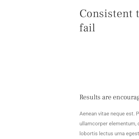
Consistent 
fail
Results are encoura
Aenean vitae neque est. P
ullamcorper elementum, d
lobortis lectus urna egesta